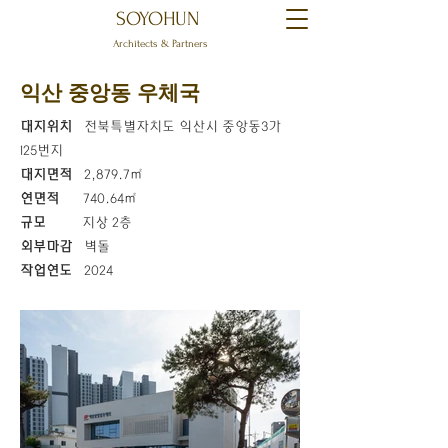
SOYOHUN
Architects & Partners
익산 중앙동 우체국
대지위치
전북특별자치도 익산시 중앙동3가
125번지
대지면적
2,879.7㎡
연면적
740.64㎡
규모
지상 2층
외부마감
벽돌
작업연도
2024