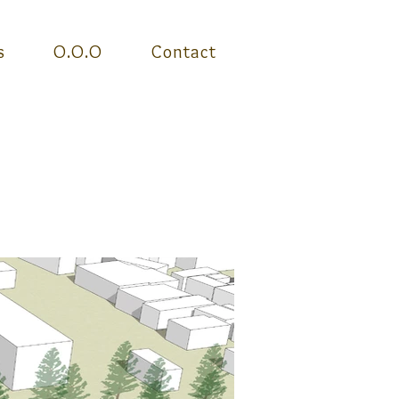
s
O.O.O
Contact