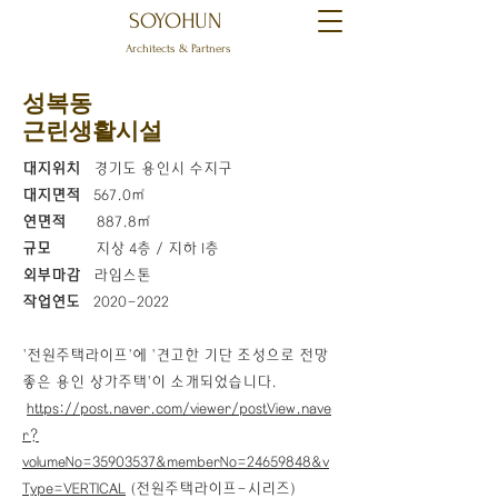
SOYOHUN
Architects & Partners
성복동
근린생활시설
대지위치
경기도 용인시 수지구
대지면적
567.0㎡
연면적
887.8㎡
규모
지상 4층 / 지하 1층
외부마감
라임스톤
작업연도
2020-2022
'전원주택라이프'에 '견고한 기단 조성으로 전망
좋은 용인 상가주택'이 소개되었습니다.
https://post.naver.com/viewer/postView.nave
r?
volumeNo=35903537&memberNo=24659848&v
Type=VERTICAL
(전원주택라이프-시리즈)